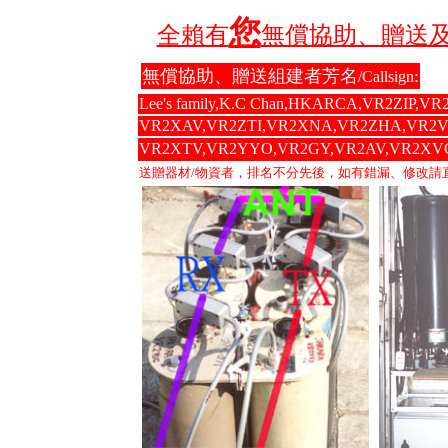
您
全賴有
無償協助、贈送及
無償協助、贈送組建者芳名
:
/Callsign
Lee's family,K.C Chan,HKARCA,VR2ZIP
VR2XAV,VR2ZTI,VR2XNA,VR2ZHA,VR2V
VR2XTV,VR2YYO,VR2GY,VR2AV,V
送贈器材/物資者，排名不分先後，如有錯漏、修改請