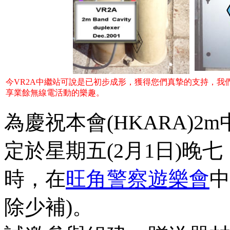
今VR2A中繼站可說是已初步成形，獲得您們真摯的支持，
享業餘無線電活動的樂趣。
為慶祝本會(HKARA)2
定於星期五(2月1日)晚七
時，在
旺角警察遊樂會
中
除少補)。