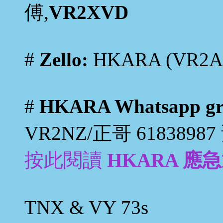
傅,
VR2XVD
#
Zello:
HKARA (VR2A
#
HKARA Whatsapp gr
VR2NZ/正哥 6183898
按此閱讀
HKARA 應急
TNX & VY 73s