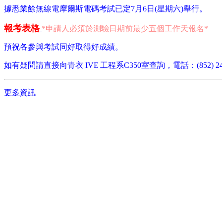
據悉業餘無線電摩爾斯電碼考試已定7月6日(星期六)舉行。
報考表格
*申請人必須於測驗日期前最少五個工作天報名*
預祝各參與考試同好取得好成績。
如有疑問請直接向青衣 IVE
工程系C350室查詢，電話：(852) 243
更多資訊