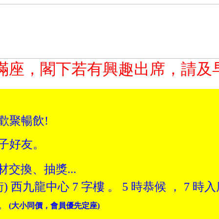
滿座，閣下若有興趣出席，請及早
歡聚暢飲!
子好友。
交換、抽獎...
) 西九龍中心 7 字樓 。 5 時恭候 ， 7 時
。
(大小同價，會員優先定座)