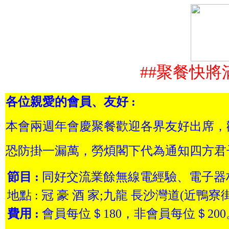
##聚餐快將
各位親愛的會員、友好 :
本會兩週年會慶聚餐歡迎各界友好出席，
恐防掛一漏萬，勞煩閣下代為通知四方君
節目 :
同好交流業餘無線電經驗、電子器材
地點 : 冠 豪 酒 家;九龍 長沙灣道(近鴨寮街
費用 :
會員每位＄180，非會員每位＄200