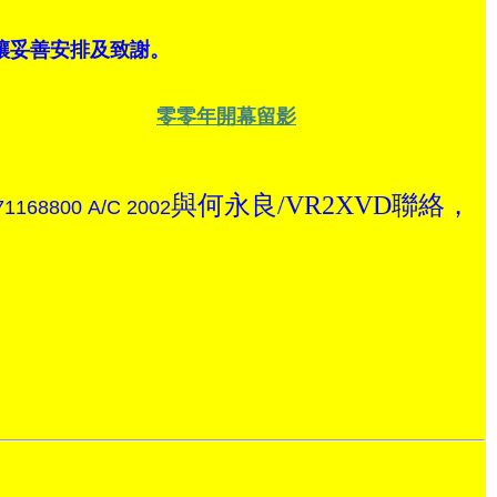
好讓妥善安排及致謝。
零零年開幕留影
與何永良/VR2XVD聯絡，
71168800 A/C 2002