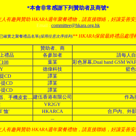
*本會非常感謝下列贊助者及商號*
人有趣興贊助 HKARA週年聚餐禮物，請直接聯絡，好讓妥善
Email :
committee@hkara.org.hk
** HKARA保留最終禮品處理權
已確實之聚餐禮品名單
(採用任意次序排列
)
贊助者、商
以上禮品
各參加者
請每人自
T108
葉某
彩色屏幕,Dual band GSM WAP 
NY
德偉科技
籃色
手提CD
譚某
 手提CD
譚某
 手提CD
譚某
建伍香港有限公司
作為抽
、手機皮套...
.
鍵
VR2GY
T 恤'
HKARCA
合戶內、外影
...
人有趣興贊助 HKARA週年聚餐禮物，請直接聯絡，好讓妥善