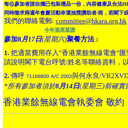
每位參加者請自攜已包裝禮品一份，內容健康及合法
H
同時徵求兩週年會慶活動幸運抽獎讚助者/商，若閣下或
我們的聯絡電郵:
committee@hkara.org.hk
今年
酒席菜譜
參加8
月17日
(星期六)
聚餐方法 :
1.
把適當費用存入"香港業餘無線電會"
請說明閣下電台呼號/姓名等聯絡資料，以
2.
傳呼
與何永良/VR2X
71168800 A/C 2002
*所有參加者須於
8月14日
(星期三)前確
香港業餘無線電會執委會 敬約