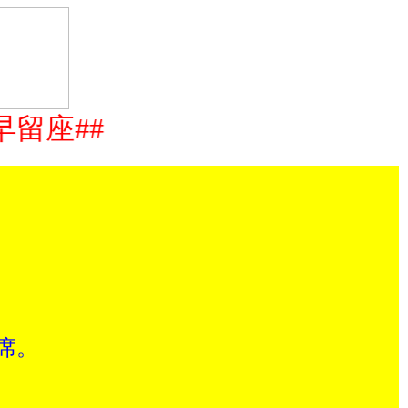
留座##
入席。