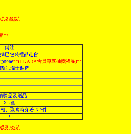
安排及致謝。
 **
備注
攜已包裝禮品赴會
phone
**(HKARA會員專享抽獎禮品)**
錶面,瑞士製造
獎品及贈品...
X 2個
相、聚會時穿著 X 3件
+++
安排及致謝。