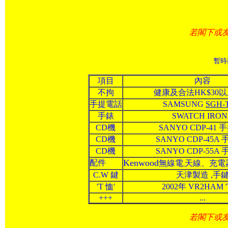
若閣下或友
暫時
項目
內容
不拘
健康及合法HK$30
手提電話
SAMSUNG
SGH-
手錶
SWATCH IRO
CD機
SANYO CDP-41 
CD機
SANYO CDP-45A
CD機
SANYO CDP-55A
Kenwood
配件
無線電
天線、充電器
,
C.W 鍵
天津製造 ,手
'T 恤'
2002年 VR2HAM '
+++
...
若閣下或友