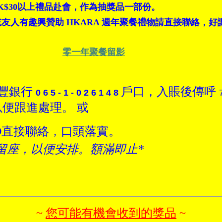
K$30
以上禮品赴會，作為抽獎品一部份。
友人有趣興贊助 HKARA 週年聚餐禮物請直接聯絡，
零一年聚餐留影
匯豐銀行
戶口，入賬後傳呼
0 6 5 - 1 - 0 2 6 1 4 8
便跟進處理。 或
VD直接聯絡，口頭落實。
實留座，以便安排。額滿即止*
~
您可能有機會收到的獎品
~